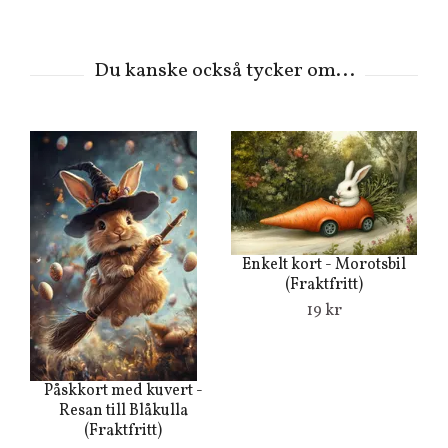
Enkelt kort - Morotsbil
(Fraktfritt)
19 kr
H
Påskkort med kuvert -
Resan till Blåkulla
(Fraktfritt)