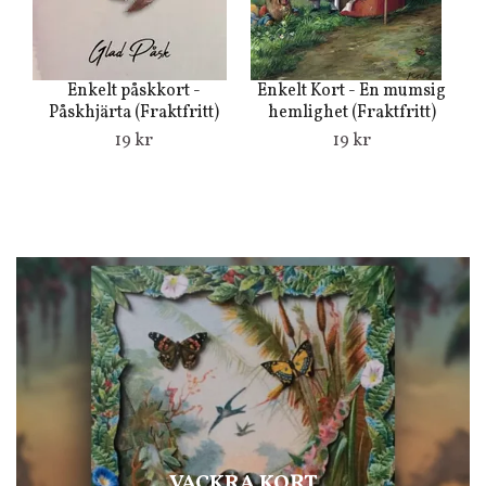
Enkelt påskkort -
Enkelt Kort - En mumsig
En
Påskhjärta (Fraktfritt)
hemlighet (Fraktfritt)
19 kr
19 kr
VACKRA KORT