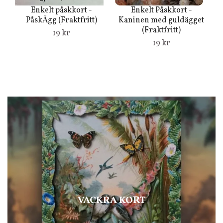
Enkelt påskkort -
Enkelt Påskkort -
PåskÄgg (Fraktfritt)
Kaninen med guldägget
(Fraktfritt)
19 kr
19 kr
VACKRA KORT