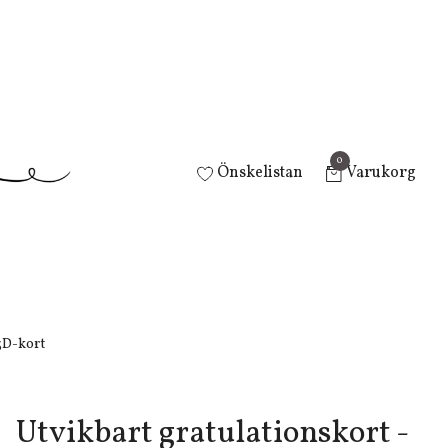
0
Önskelistan
Varukorg
3D-kort
Utvikbart gratulationskort -