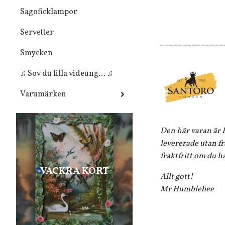
Sagoficklampor
Servetter
______________
Smycken
♫ Sov du lilla videung... ♫
Varumärken
Den här varan är F
levererade utan fr
fraktfritt om du h
VACKRA KORT
Allt gott!
Mr Humblebee