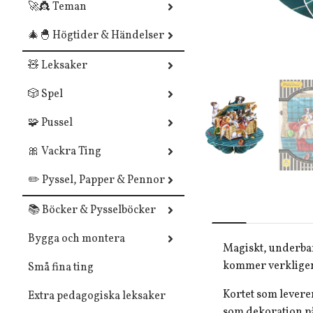
🚀👸 Teman
🎄🐣 Högtider & Händelser
🧸 Leksaker
🎲 Spel
🧩 Pussel
🎀 Vackra Ting
✏️ Pyssel, Papper & Pennor
📚 Böcker & Pysselböcker
Bygga och montera
Magiskt, underbar
kommer verkligen
Små fina ting
Kortet som leverer
Extra pedagogiska leksaker
som dekoration på 