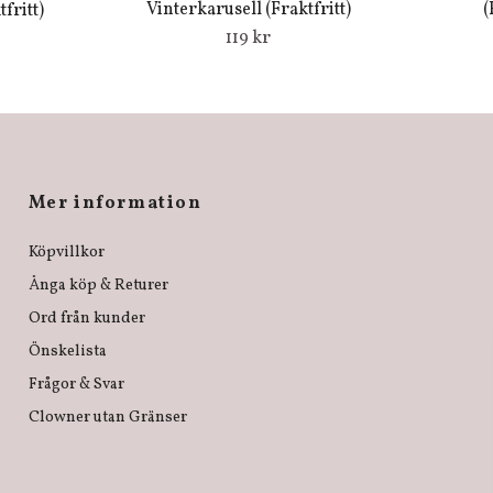
Vinterkarusell (Fraktfritt)
(
fritt)
119 kr
Mer information
Köpvillkor
Ånga köp & Returer
Ord från kunder
Önskelista
Frågor & Svar
Clowner utan Gränser