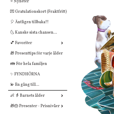
⭐ Nyheter
💌 Gratulationskort (Fraktfritt)
🎈 Äntligen tillbaka!!!
🌜 Kanske sista chansen...
💕 Favoriter
🎁 Presenttips för varje ålder
👪 För hela familjen
✨ FYNDHÖRNA
💫 En gång till...
👶 👵 Barnets ålder
🎁🎂 Presenter - Prisnivåer