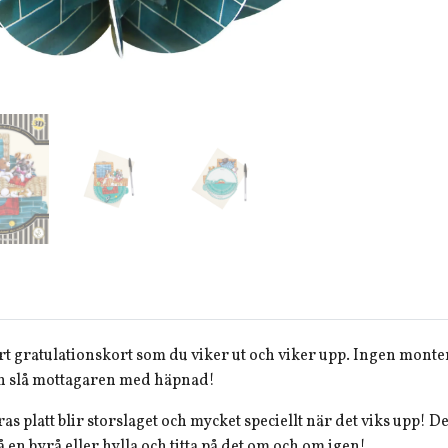
t gratulationskort som du viker ut och viker upp. Ingen monte
 slå mottagaren med häpnad!
as platt blir storslaget och mycket speciellt när det viks upp! D
en byrå eller hylla och titta på det om och om igen!