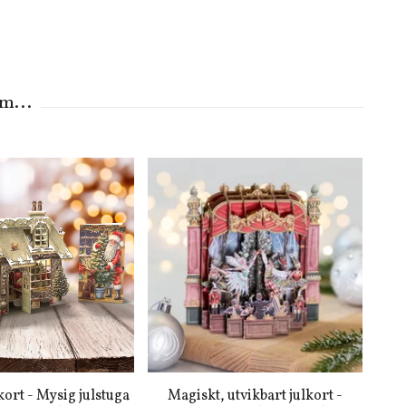
kort - Mysig julstuga
Magiskt, utvikbart julkort -