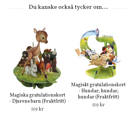
Magiskt gratulationskort
Ma
- Hundar, hundar,
-
Magiska gratulationskort
hundar (Fraktfritt)
- Djurens barn (Fraktfritt)
119 kr
119 kr