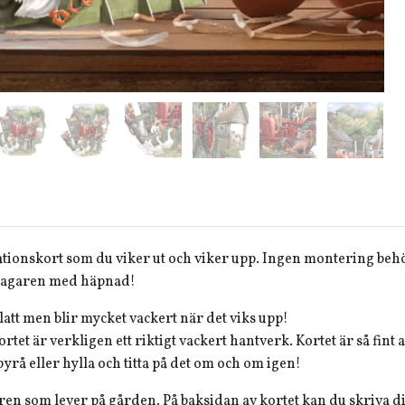
tionskort som du viker ut och viker upp. Ingen montering be
ttagaren med häpnad!
latt men blir mycket vackert när det viks upp!
rtet är verkligen ett riktigt vackert hantverk. Kortet är så fin
yrå eller hylla och titta på det om och om igen!
ren som lever på gården. På baksidan av kortet kan du skriva di