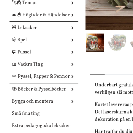
🚀👸 Teman
🎄🐣 Högtider & Händelser
🧸 Leksaker
🎲 Spel
🧩 Pussel
🎀 Vackra Ting
✏️ Pyssel, Papper & Pennor
Underbart gratula
📚 Böcker & Pysselböcker
verkligen slå mo
Bygga och montera
Kortet levereras p
Det laserskurna ko
Små fina ting
dekoration på en b
Extra pedagogiska leksaker
Här träffar du dju