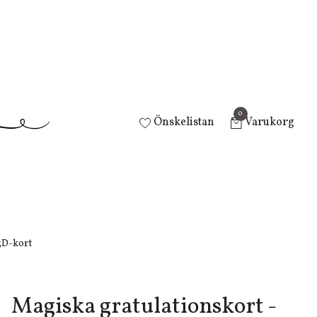
0
Önskelistan
Varukorg
3D-kort
Magiska gratulationskort -