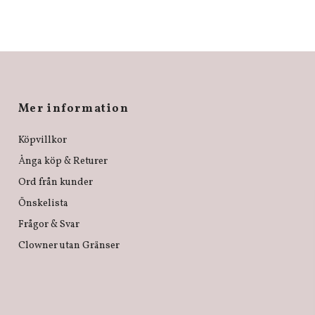
Mer information
Köpvillkor
Ånga köp & Returer
Ord från kunder
Önskelista
Frågor & Svar
Clowner utan Gränser