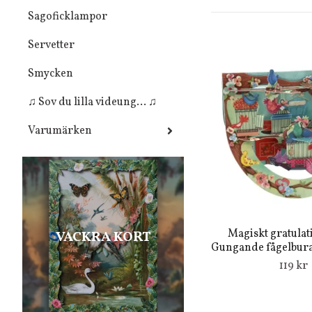
Sagoficklampor
Servetter
Smycken
♫ Sov du lilla videung... ♫
Varumärken
Magiskt gratulat
VACKRA KORT
Gungande fågelburar
119 kr