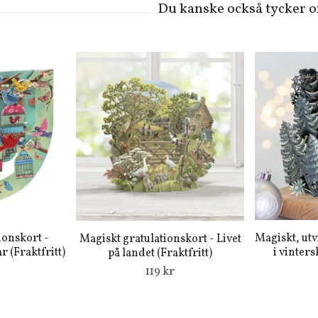
ionskort -
Magiskt, utv
Magiskt gratulationskort - Livet
 (Fraktfritt)
i vinters
på landet (Fraktfritt)
119 kr