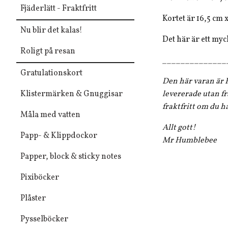
Fjäderlätt - Fraktfritt
Kortet är 16,5 cm 
Nu blir det kalas!
Det här är ett myc
Roligt på resan
______________
Gratulationskort
Den här varan är F
Klistermärken & Gnuggisar
levererade utan fr
fraktfritt om du h
Måla med vatten
Allt gott!
Papp- & Klippdockor
Mr Humblebee
Papper, block & sticky notes
Pixiböcker
Plåster
Pysselböcker