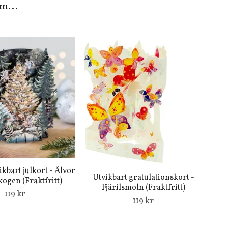
ikbart julkort - Älvor
Utvikbart gratulationskort -
kogen (Fraktfritt)
Fjärilsmoln (Fraktfritt)
119 kr
119 kr