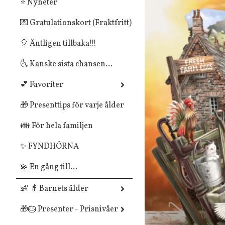
⭐ Nyheter
💌 Gratulationskort (Fraktfritt)
🎈 Äntligen tillbaka!!!
🌜 Kanske sista chansen...
💕 Favoriter
🎁 Presenttips för varje ålder
👪 För hela familjen
✨ FYNDHÖRNA
💫 En gång till...
👶 👵 Barnets ålder
🎁🎂 Presenter - Prisnivåer