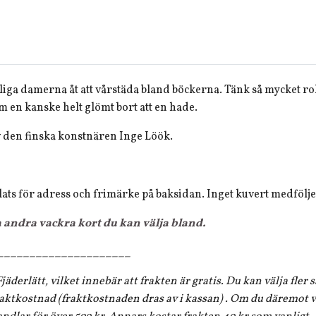
liga damerna åt att vårstäda bland böckerna. Tänk så mycket roli
m en kanske helt glömt bort att en hade.
 den finska konstnären Inge Löök.
lats för adress och frimärke på baksidan. Inget kuvert medfölje
a andra vackra kort du kan välja bland.
_____________________
jäderlätt, vilket innebär att frakten är gratis. Du kan välja fler
aktkostnad (fraktkostnaden dras av i kassan) . Om du däremot vi