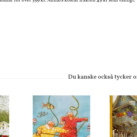
andlar för över 599 kr. Annars kostar frakten 49 kr som vanligt.