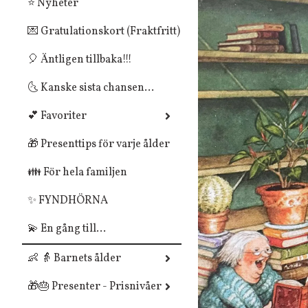
⭐ Nyheter
💌 Gratulationskort (Fraktfritt)
🎈 Äntligen tillbaka!!!
🌜 Kanske sista chansen...
💕 Favoriter
🎁 Presenttips för varje ålder
👪 För hela familjen
✨ FYNDHÖRNA
💫 En gång till...
👶 👵 Barnets ålder
🎁🎂 Presenter - Prisnivåer