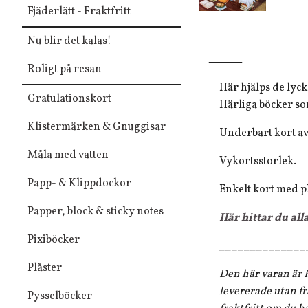
Fjäderlätt - Fraktfritt
Nu blir det kalas!
Roligt på resan
Här hjälps de lyck
Gratulationskort
Härliga böcker so
Klistermärken & Gnuggisar
Underbart kort av
Måla med vatten
Vykortsstorlek.
Papp- & Klippdockor
Enkelt kort med p
Papper, block & sticky notes
Här hittar du all
Pixiböcker
______________
Plåster
Den här varan är F
levererade utan fr
Pysselböcker