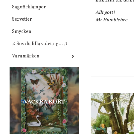
fraktfritt om du h
Sagoficklampor
Allt gott!
Servetter
Mr Humblebee
Smycken
♫ Sov du lilla videung... ♫
Varumärken
VACKRA KORT