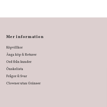
Mer information
Köpvillkor
Ånga köp & Returer
Ord från kunder
Önskelista
Frågor & Svar
Clowner utan Gränser