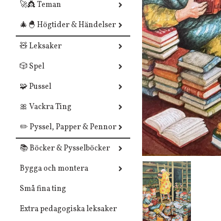
🚀👸 Teman
🎄🐣 Högtider & Händelser
🧸 Leksaker
🎲 Spel
🧩 Pussel
🎀 Vackra Ting
✏️ Pyssel, Papper & Pennor
📚 Böcker & Pysselböcker
Bygga och montera
Små fina ting
Extra pedagogiska leksaker