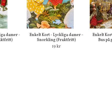
liga damer -
Enkelt Kort - Lyckliga damer -
Enkelt Kor
tfritt)
Snorkling (Fraktfritt)
Bus på g
19 kr