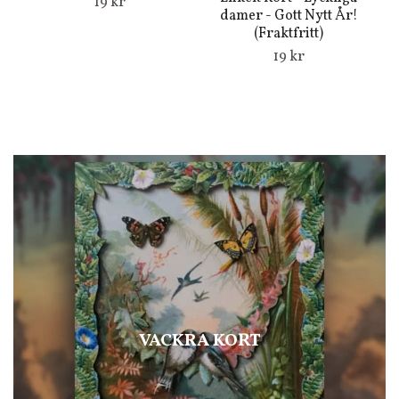
19 kr
damer - Gott Nytt År!
d
(Fraktfritt)
19 kr
VACKRA KORT