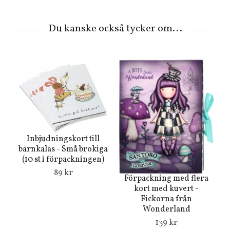
Inbjudningskort till
k
barnkalas - Små brokiga
(10 st i förpackningen)
89 kr
Förpackning med flera
kort med kuvert -
Fickorna från
Wonderland
139 kr