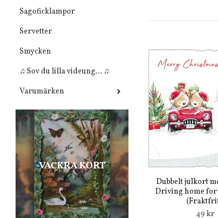
Sagoficklampor
Servetter
Smycken
♫ Sov du lilla videung... ♫
Varumärken
VACKRA KORT
Dubbelt julkort m
Driving home for
(Fraktfrit
49 kr