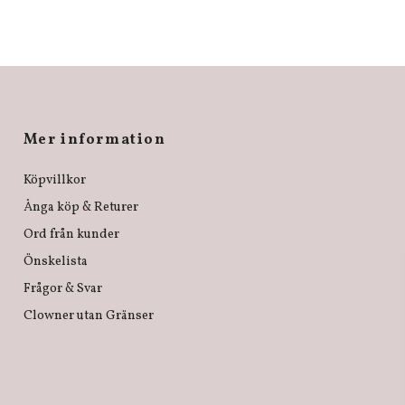
Mer information
Köpvillkor
Ånga köp & Returer
Ord från kunder
Önskelista
Frågor & Svar
Clowner utan Gränser