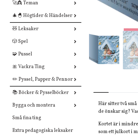
🚀👸 Teman
🎄🐣 Högtider & Händelser
🧸 Leksaker
🎲 Spel
🧩 Pussel
🎀 Vackra Ting
✏️ Pyssel, Papper & Pennor
📚 Böcker & Pysselböcker
Här sitter två sm
Bygga och montera
de önskar sig? Vad
Små fina ting
Kortet är i mindre
Extra pedagogiska leksaker
som ett julkort i m