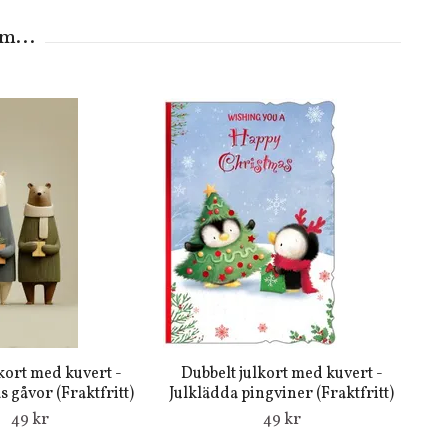
kort med kuvert -
Dubbelt julkort med kuvert -
 gåvor (Fraktfritt)
Julklädda pingviner (Fraktfritt)
49 kr
49 kr