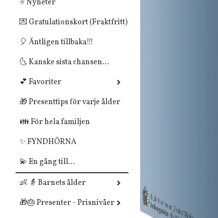
⭐ Nyheter
💌 Gratulationskort (Fraktfritt)
🎈 Äntligen tillbaka!!!
🌜 Kanske sista chansen...
💕 Favoriter
🎁 Presenttips för varje ålder
👪 För hela familjen
✨ FYNDHÖRNA
💫 En gång till...
👶 👵 Barnets ålder
🎁🎂 Presenter - Prisnivåer