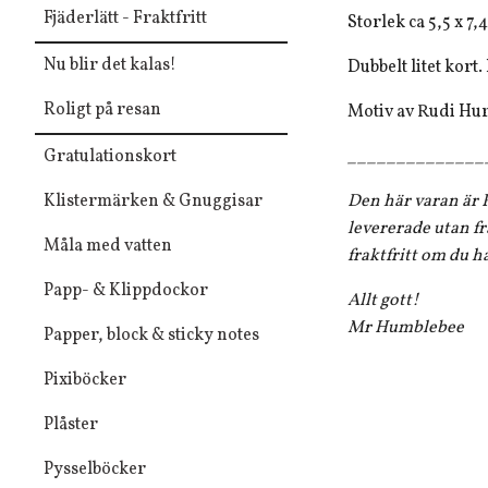
Fjäderlätt - Fraktfritt
Storlek ca 5,5 x 7,
Nu blir det kalas!
Dubbelt litet kort
Roligt på resan
Motiv av Rudi Hu
Gratulationskort
______________
Klistermärken & Gnuggisar
Den här varan är F
levererade utan fr
Måla med vatten
fraktfritt om du h
Papp- & Klippdockor
Allt gott!
Mr Humblebee
Papper, block & sticky notes
Pixiböcker
Plåster
Pysselböcker