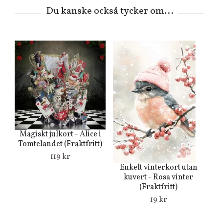
Magiskt julkort - Alice i
Tomtelandet (Fraktfritt)
ju
119 kr
Enkelt vinterkort utan
kuvert - Rosa vinter
(Fraktfritt)
19 kr