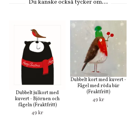
Dubbelt kort med kuvert -
Fågel med röda bär
(Fraktfritt)
Dubbelt julkort med
kuvert - Björnen och
En
49 kr
fågeln (Fraktfritt)
49 kr