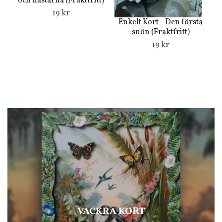
och hästarna (Fraktfritt)
19 kr
Enkelt Kort - Den första
D
snön (Fraktfritt)
19 kr
VACKRA KORT