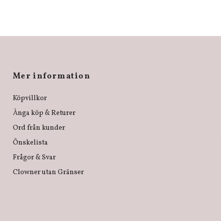
Mer information
Köpvillkor
Ånga köp & Returer
Ord från kunder
Önskelista
Frågor & Svar
Clowner utan Gränser