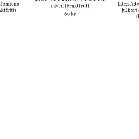
Julkort med kuvert - Flickan och
- Tomtens
Liten Ad
räven (Fraktfritt)
ktfritt)
julkort
69 kr
(