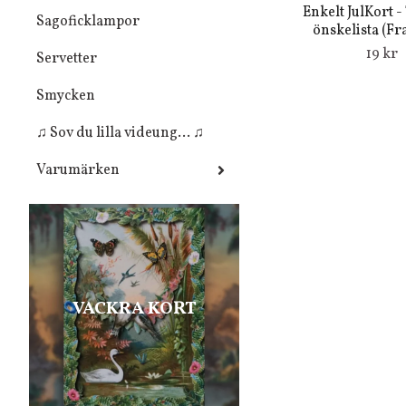
Enkelt JulKort 
Sagoficklampor
önskelista (Fra
19 kr
Servetter
Smycken
♫ Sov du lilla videung... ♫
Varumärken
VACKRA KORT