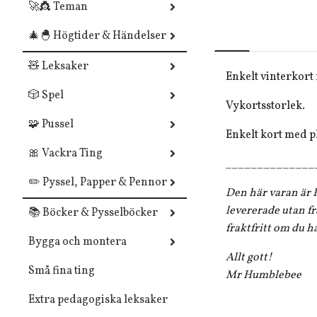
🚀👸 Teman
🎄🐣 Högtider & Händelser
🧸 Leksaker
Enkelt vinterkor
🎲 Spel
Vykortsstorlek.
🧩 Pussel
Enkelt kort med p
🎀 Vackra Ting
______________
✏️ Pyssel, Papper & Pennor
Den här varan är F
levererade utan fr
📚 Böcker & Pysselböcker
fraktfritt om du h
Bygga och montera
Allt gott!
Små fina ting
Mr Humblebee
Extra pedagogiska leksaker