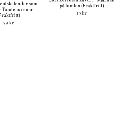
Litet kort utan kuvert - Stjärnan
ventskalender som
på himlen (Fraktfritt)
 - Tomtens renar
19 kr
Fraktfritt)
59 kr