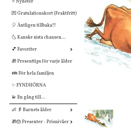
⭐ Nyheter
💌 Gratulationskort (Fraktfritt)
🎈 Äntligen tillbaka!!!
🌜 Kanske sista chansen...
💕 Favoriter
🎁 Presenttips för varje ålder
👪 För hela familjen
✨ FYNDHÖRNA
💫 En gång till...
👶 👵 Barnets ålder
🎁🎂 Presenter - Prisnivåer