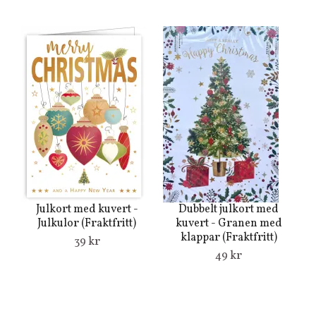
s
Julkort med kuvert -
Dubbelt julkort med
Julkulor (Fraktfritt)
kuvert - Granen med
klappar (Fraktfritt)
39 kr
49 kr