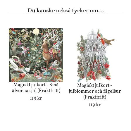
Magiskt julkort - Små
Magiskt julkort -
älvornas jul (Fraktfritt)
Julblommor och fågelbur
(Fraktfritt)
ju
119 kr
119 kr