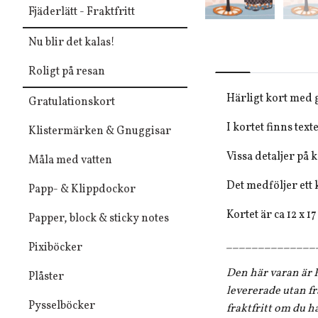
Fjäderlätt - Fraktfritt
Nu blir det kalas!
Roligt på resan
Härligt kort med 
Gratulationskort
I kortet finns text
Klistermärken & Gnuggisar
Vissa detaljer på 
Måla med vatten
Det medföljer ett 
Papp- & Klippdockor
Kortet är ca 12 x 1
Papper, block & sticky notes
______________
Pixiböcker
Den här varan är F
Plåster
levererade utan fr
Pysselböcker
fraktfritt om du h