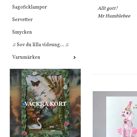
Sagoficklampor
Allt gott!
Mr Humblebee
Servetter
Smycken
♫ Sov du lilla videung... ♫
Varumärken
VACKRA KORT