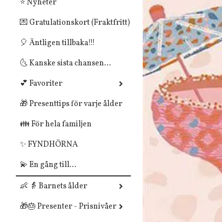
⭐ Nyheter
💌 Gratulationskort (Fraktfritt)
🎈 Äntligen tillbaka!!!
🌜 Kanske sista chansen...
💕 Favoriter
🎁 Presenttips för varje ålder
👪 För hela familjen
✨ FYNDHÖRNA
💫 En gång till...
👶 👵 Barnets ålder
🎁🎂 Presenter - Prisnivåer