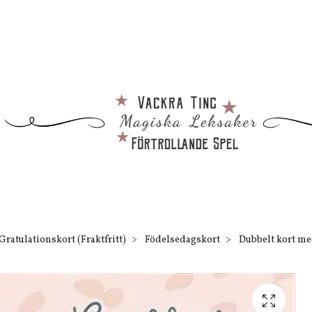
Gratulationskort (Fraktfritt)
Födelsedagskort
Dubbelt kort med