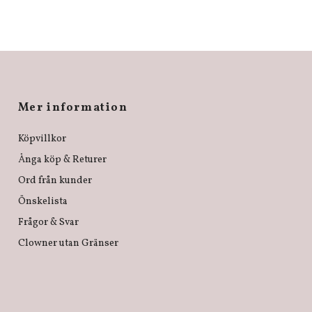
Mer information
Köpvillkor
Ånga köp & Returer
Ord från kunder
Önskelista
Frågor & Svar
Clowner utan Gränser