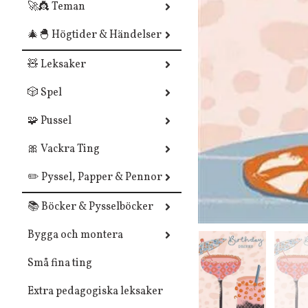
🚀👸 Teman
🎄🐣 Högtider & Händelser
🧸 Leksaker
🎲 Spel
🧩 Pussel
🎀 Vackra Ting
✏️ Pyssel, Papper & Pennor
📚 Böcker & Pysselböcker
Bygga och montera
Små fina ting
Extra pedagogiska leksaker