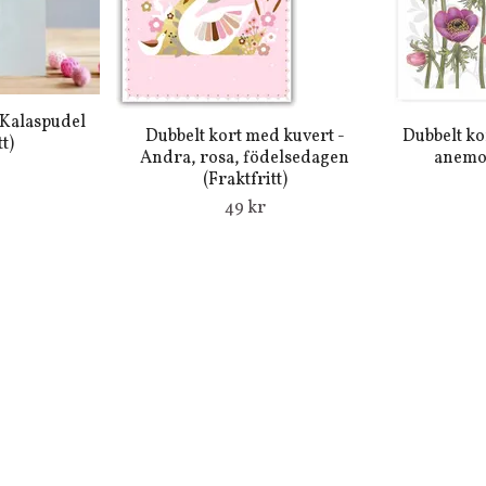
 Kalaspudel
Dubbelt kort med kuvert -
Dubbelt ko
t)
Andra, rosa, födelsedagen
anemon
(Fraktfritt)
49 kr