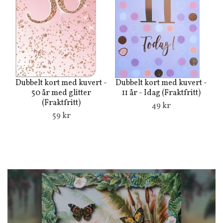
Dubbelt kort med kuvert -
Dubbelt kort med kuvert -
Du
50 år med glitter
11 år - Idag (Fraktfritt)
1
(Fraktfritt)
49 kr
59 kr