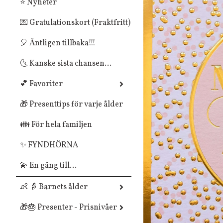
⭐ Nyheter
💌 Gratulationskort (Fraktfritt)
🎈 Äntligen tillbaka!!!
🌜 Kanske sista chansen...
💕 Favoriter
🎁 Presenttips för varje ålder
👪 För hela familjen
✨ FYNDHÖRNA
💫 En gång till...
👶 👵 Barnets ålder
🎁🎂 Presenter - Prisnivåer