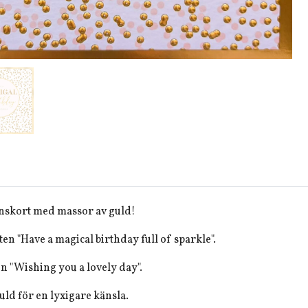
onskort med massor av guld!
xten "Have a magical birthday full of sparkle".
ten "Wishing you a lovely day".
guld för en lyxigare känsla.