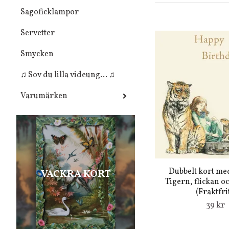
Sagoficklampor
Servetter
Smycken
♫ Sov du lilla videung... ♫
Varumärken
Dubbelt kort med
VACKRA KORT
Tigern, flickan o
(Fraktfrit
39 kr