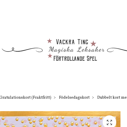
Gratulationskort (Fraktfritt)
Födelsedagskort
Dubbelt kort med