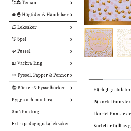
🚀👸 Teman
🎄🐣 Högtider & Händelser
🧸 Leksaker
🎲 Spel
🧩 Pussel
🎀 Vackra Ting
✏️ Pyssel, Papper & Pennor
📚 Böcker & Pysselböcker
Härligt gratulati
Bygga och montera
På kortet finns te
Små fina ting
I kortet finns tex
Extra pedagogiska leksaker
Kortet är fullt av 