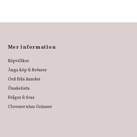
Mer information
Köpvillkor
Ånga köp & Returer
Ord från kunder
Önskelista
Frågor & Svar
Clowner utan Gränser