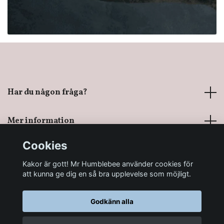
Har du någon fråga?
Mer information
Cookies
Sociala medier
Kakor är gott! Mr Humblebee använder cookies för
att kunna ge dig en så bra upplevelse som möjligt.
Godkänn alla
© 2026 Mr Humblebee - En magisk leksaksbutik