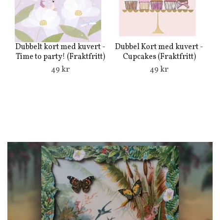
Dubbelt kort med kuvert -
Dubbel Kort med kuvert -
Du
Time to party! (Fraktfritt)
Cupcakes (Fraktfritt)
R
49 kr
49 kr