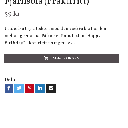
Fjärilsblå (Fraktfritt)
59 kr
Underbart grattiskort med den vackra blå fjärilen
mellan grenarna. På kortet finns texten ”Happy
Birthday”. I kortet finns ingen text.
LÄGG I KORGEN
Dela