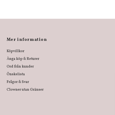
Mer information
Köpvillkor
Ånga köp & Returer
Ord från kunder
Önskelista
Frågor & Svar
Clowner utan Gränser