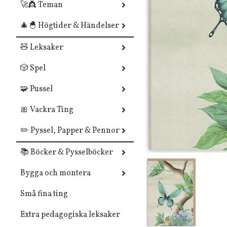
🚀👸 Teman
🎄🐣 Högtider & Händelser
🧸 Leksaker
🎲 Spel
🧩 Pussel
🎀 Vackra Ting
✏️ Pyssel, Papper & Pennor
📚 Böcker & Pysselböcker
Bygga och montera
Små fina ting
Extra pedagogiska leksaker