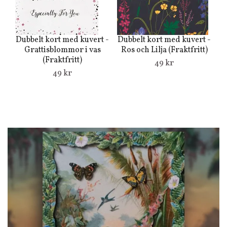
Dubbelt kort med kuvert -
Dubbelt kort med kuvert -
Du
Grattisblommor i vas
Ros och Lilja (Fraktfritt)
(Fraktfritt)
f
49 kr
49 kr