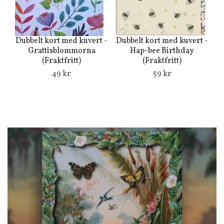
g
Dubbelt kort med kuvert -
Dubbelt kort med kuvert -
Grattisblommorna
Hap-bee Birthday
(Fraktfritt)
(Fraktfritt)
49 kr
59 kr