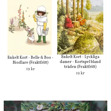
Enkelt Kort - Lyckliga
Enkelt Kort - Belle & Boo -
E
damer - Kortspel bland
Biodlare (Fraktfritt)
r
träden (Fraktfritt)
19 kr
19 kr