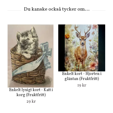
Enkelt kort - Hjorten i
gläntan (Fraktfritt)
19 kr
Enkelt lyxigt kort - Katt i
E
korg (Fraktfritt)
bl
29 kr