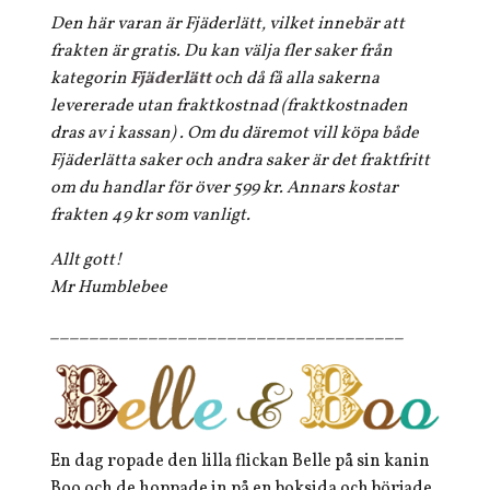
Den här varan är Fjäderlätt, vilket innebär att
frakten är gratis. Du kan välja fler saker från
kategorin
Fjäderlätt
och då få alla sakerna
levererade utan fraktkostnad (fraktkostnaden
dras av i kassan) . Om du däremot vill köpa både
Fjäderlätta saker och andra saker är det fraktfritt
om du handlar för över 599 kr. Annars kostar
frakten 49 kr som vanligt.
Allt gott!
Mr Humblebee
____________________________________
En dag ropade den lilla flickan Belle på sin kanin
Boo och de hoppade in på en boksida och började