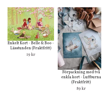
Enkelt Kort - Belle & Boo -
Lässtunden (Fraktfritt)
19 kr
Förpackning med två
En
enkla kort - Luftburna
(Fraktfritt)
89 kr