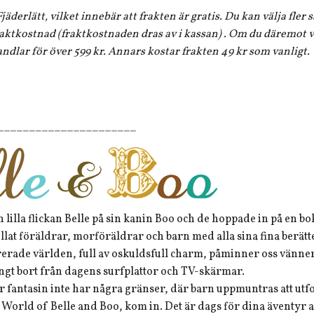
jäderlätt, vilket innebär att frakten är gratis. Du kan välja fler
aktkostnad (fraktkostnaden dras av i kassan) . Om du däremot vi
andlar för över 599 kr. Annars kostar frakten 49 kr som vanligt.
______________________
 lilla flickan Belle på sin kanin Boo och de hoppade in på en b
llat föräldrar, morföräldrar och barn med alla sina fina berätte
erade världen, full av oskuldsfull charm, påminner oss vänner
gt bort från dagens surfplattor och TV-skärmar.
r fantasin inte har några gränser, där barn uppmuntras att utf
World of Belle and Boo, kom in. Det är dags för dina äventyr att