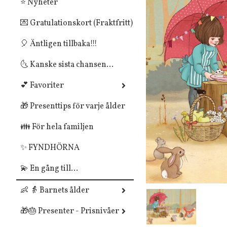
⭐ Nyheter
💌 Gratulationskort (Fraktfritt)
🎈 Äntligen tillbaka!!!
🌜 Kanske sista chansen...
💕 Favoriter
🎁 Presenttips för varje ålder
👪 För hela familjen
✨ FYNDHÖRNA
💫 En gång till...
👶 👵 Barnets ålder
🎁🎂 Presenter - Prisnivåer