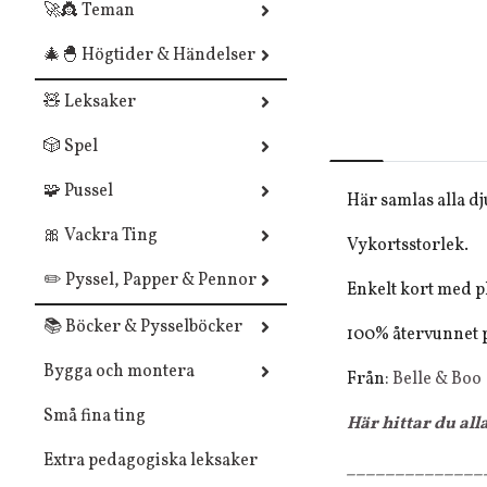
🚀👸 Teman
🎄🐣 Högtider & Händelser
🧸 Leksaker
🎲 Spel
🧩 Pussel
Här samlas alla dju
🎀 Vackra Ting
Vykortsstorlek.
✏️ Pyssel, Papper & Pennor
Enkelt kort med p
📚 Böcker & Pysselböcker
100% återvunnet p
Bygga och montera
Från:
Belle & Boo
Små fina ting
Här hittar du all
Extra pedagogiska leksaker
______________