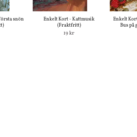
första snön
Enkelt Kort - Kattmusik
Enkelt Kor
t)
(Fraktfritt)
Bus på g
19 kr