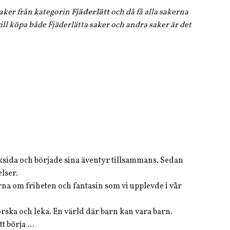
 saker från kategorin
Fjäderlätt
och då få alla sakerna
ll köpa både Fjäderlätta saker och andra saker är det
oksida och började sina äventyr tillsammans. Sedan
lser.
na om friheten och fantasin som vi upplevde i vår
orska och leka. En värld där barn kan vara barn.
 börja ...