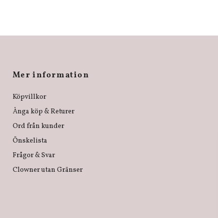
Mer information
Köpvillkor
Ånga köp & Returer
Ord från kunder
Önskelista
Frågor & Svar
Clowner utan Gränser