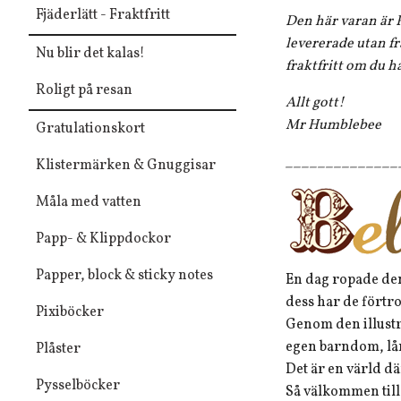
Fjäderlätt - Fraktfritt
Den här varan är F
levererade utan fr
Nu blir det kalas!
fraktfritt om du h
Roligt på resan
Allt gott!
Mr Humblebee
Gratulationskort
______________
Klistermärken & Gnuggisar
Måla med vatten
Papp- & Klippdockor
Papper, block & sticky notes
En dag ropade den
dess har de förtro
Pixiböcker
Genom den illustr
egen barndom, lån
Plåster
Det är en värld dä
Pysselböcker
Så välkommen till 