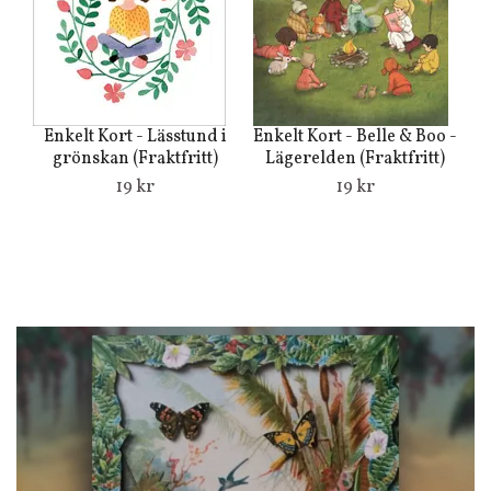
E
Enkelt Kort - Lässtund i
Enkelt Kort - Belle & Boo -
grönskan (Fraktfritt)
Lägerelden (Fraktfritt)
19 kr
19 kr