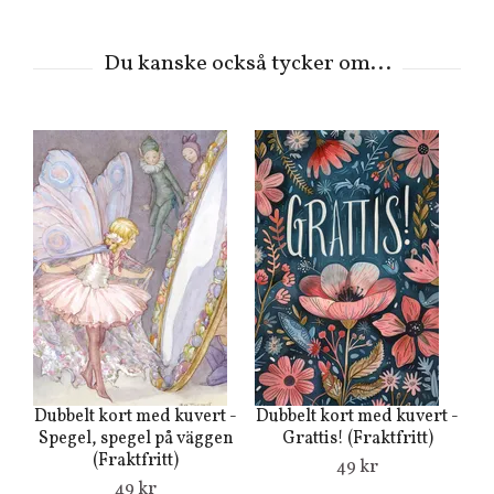
Dubbelt kort med kuvert -
Dubbelt kort med kuvert -
Du
Spegel, spegel på väggen
Grattis! (Fraktfritt)
(Fraktfritt)
s
49 kr
49 kr