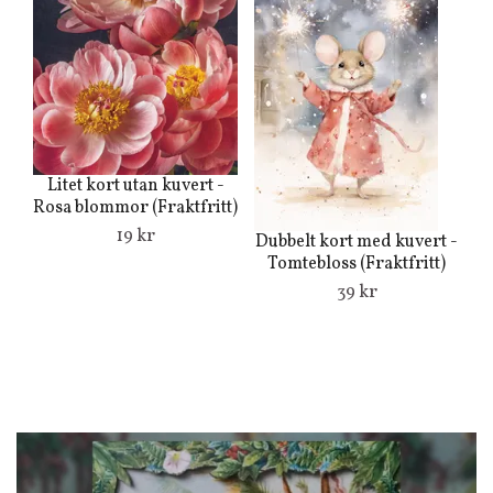
Litet kort utan kuvert -
Rosa blommor (Fraktfritt)
19 kr
Dubbelt kort med kuvert -
Du
Tomtebloss (Fraktfritt)
39 kr