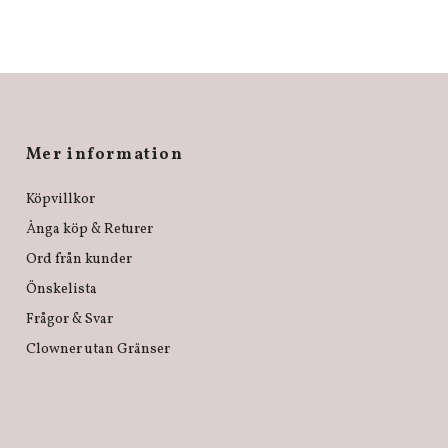
Mer information
Köpvillkor
Ånga köp & Returer
Ord från kunder
Önskelista
Frågor & Svar
Clowner utan Gränser