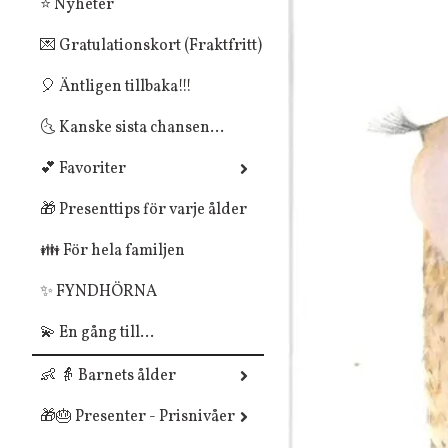
⭐ Nyheter
💌 Gratulationskort (Fraktfritt)
🎈 Äntligen tillbaka!!!
🌜 Kanske sista chansen...
💕 Favoriter
🎁 Presenttips för varje ålder
👪 För hela familjen
✨ FYNDHÖRNA
💫 En gång till...
👶 👵 Barnets ålder
🎁🎂 Presenter - Prisnivåer