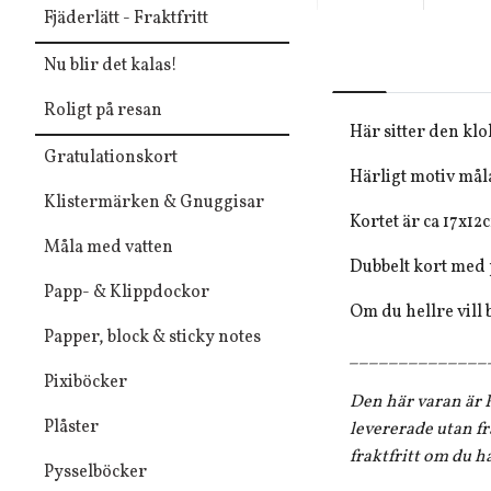
Fjäderlätt - Fraktfritt
Nu blir det kalas!
Roligt på resan
Här sitter den klo
Gratulationskort
Härligt motiv mål
Klistermärken & Gnuggisar
Kortet är ca 17x12
Måla med vatten
Dubbelt kort med 
Papp- & Klippdockor
Om du hellre vill b
Papper, block & sticky notes
______________
Pixiböcker
Den här varan är F
Plåster
levererade utan fr
fraktfritt om du h
Pysselböcker