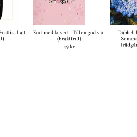
rattis i hatt
Kort med kuvert - Till en god vän
Dubbelt 
t)
(Fraktfritt)
Somma
trädgår
49 kr