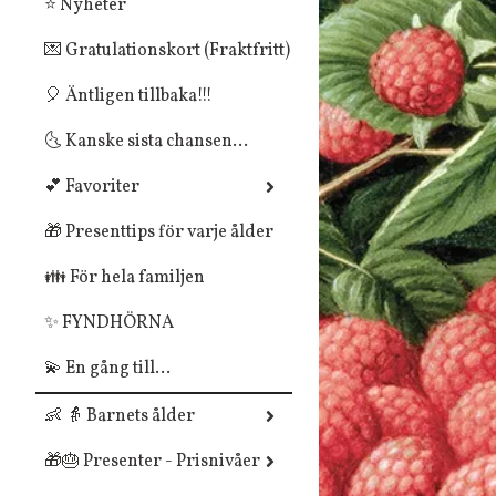
⭐ Nyheter
💌 Gratulationskort (Fraktfritt)
🎈 Äntligen tillbaka!!!
🌜 Kanske sista chansen...
💕 Favoriter
🎁 Presenttips för varje ålder
👪 För hela familjen
✨ FYNDHÖRNA
💫 En gång till...
👶 👵 Barnets ålder
🎁🎂 Presenter - Prisnivåer