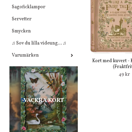
Sagoficklampor
Servetter
Smycken
♫ Sov du lilla videung... ♫
Varumärken
Kort med kuvert - 
(Fraktfrit
49 kr
VACKRA KORT