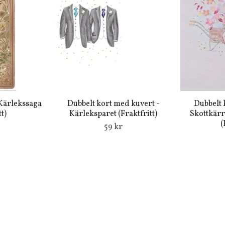
Kärlekssaga
Dubbelt kort med kuvert -
Dubbelt 
t)
Kärleksparet (Fraktfritt)
Skottkärr
(
59 kr