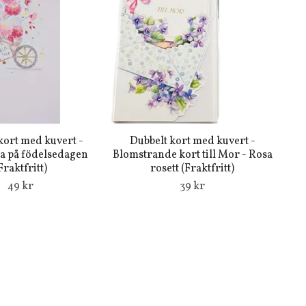
kort med kuvert -
Dubbelt kort med kuvert -
a på födelsedagen
Blomstrande kort till Mor - Rosa
Fraktfritt)
rosett (Fraktfritt)
49 kr
39 kr