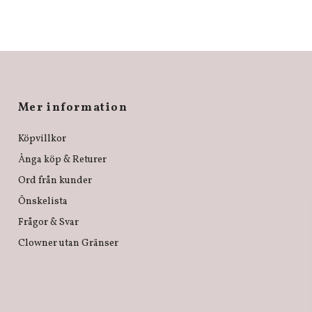
Mer information
Köpvillkor
Ånga köp & Returer
Ord från kunder
Önskelista
Frågor & Svar
Clowner utan Gränser