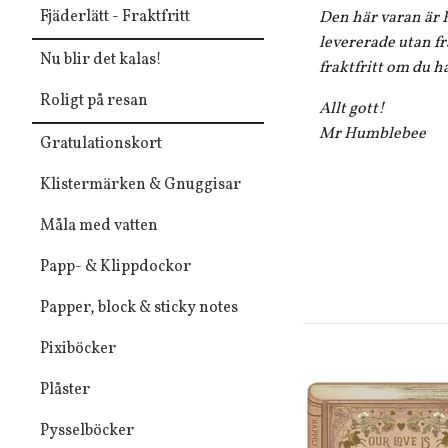
Fjäderlätt - Fraktfritt
Den här varan är F
levererade utan fr
Nu blir det kalas!
fraktfritt om du h
Roligt på resan
Allt gott!
Mr Humblebee
Gratulationskort
Klistermärken & Gnuggisar
Måla med vatten
Papp- & Klippdockor
Papper, block & sticky notes
Pixiböcker
Plåster
Pysselböcker