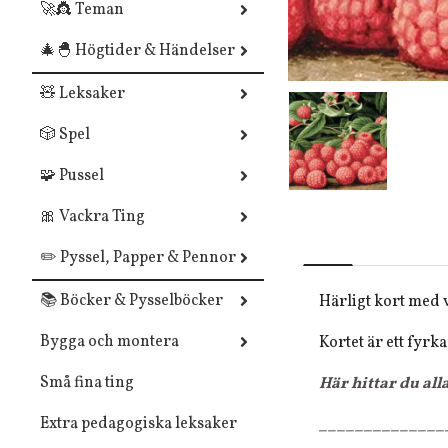
🚀👸 Teman
🎄🐣 Högtider & Händelser
🧸 Leksaker
🎲 Spel
🧩 Pussel
🎀 Vackra Ting
✏️ Pyssel, Papper & Pennor
📚 Böcker & Pysselböcker
Härligt kort med 
Bygga och montera
Kortet är ett fyrk
Små fina ting
Här hittar du all
Extra pedagogiska leksaker
______________