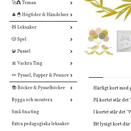
🚀👸 Teman
🎄🐣 Högtider & Händelser
🧸 Leksaker
🎲 Spel
🧩 Pussel
🎀 Vackra Ting
✏️ Pyssel, Papper & Pennor
📚 Böcker & Pysselböcker
Härligt kort med 
Bygga och montera
På kortet står det 
Små fina ting
I kortet står det 
Extra pedagogiska leksaker
Ett lyxigt kort dä