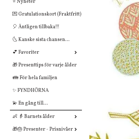
⭐ Nyheter
💌 Gratulationskort (Fraktfritt)
🎈 Äntligen tillbaka!!!
🌜 Kanske sista chansen...
💕 Favoriter
🎁 Presenttips för varje ålder
👪 För hela familjen
✨ FYNDHÖRNA
💫 En gång till...
👶 👵 Barnets ålder
🎁🎂 Presenter - Prisnivåer