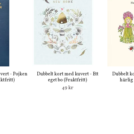
vert - Pojken
Dubbelt kort med kuvert - Ett
Dubbelt k
tfritt)
eget bo (Fraktfritt)
härlig 
49 kr