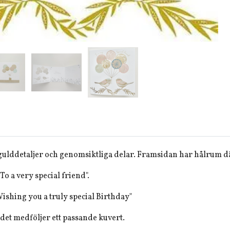
gulddetaljer och genomsiktliga delar. Framsidan har hålrum dä
"To a very special friend".
"Wishing you a truly special Birthday"
r det medföljer ett passande kuvert.