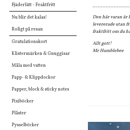
Fjäderlätt - Fraktfritt
______________
Den här varan är F
Nu blir det kalas!
levererade utan fr
Roligt på resan
fraktfritt om du h
Gratulationskort
Allt gott!
Mr Humblebee
Klistermärken & Gnuggisar
Måla med vatten
Papp- & Klippdockor
Papper, block & sticky notes
Pixiböcker
Plåster
Pysselböcker