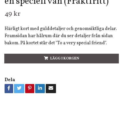
en speciell vän (Fraktfritt)
49 kr
Härligt kort med gulddetaljer och genomsiktliga delar.
Framsidan har hålrum där du ser detaljer från sidan
bakom. På kortet står det "To a very special friend".
LÄGG I KORGEN
Dela