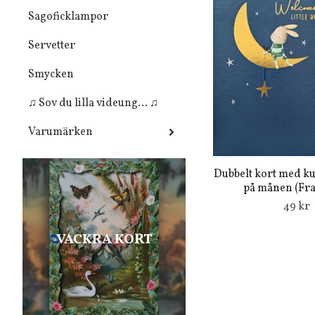
Sagoficklampor
Servetter
Smycken
♫ Sov du lilla videung... ♫
Varumärken
Dubbelt kort med ku
på månen (Frak
49 kr
VACKRA KORT