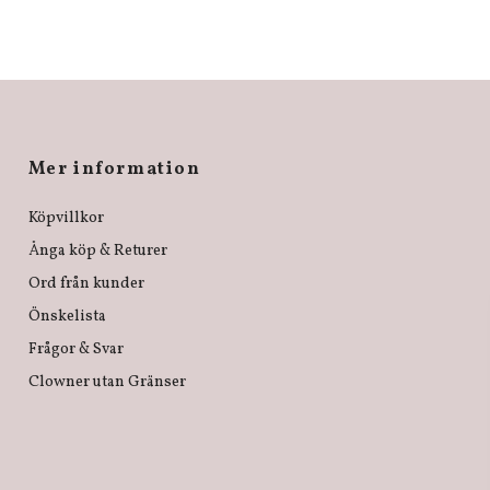
Mer information
Köpvillkor
Ånga köp & Returer
Ord från kunder
Önskelista
Frågor & Svar
Clowner utan Gränser