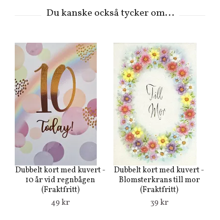
Dubbelt kort med kuvert -
Dubbelt kort med kuvert -
10 år vid regnbågen
Blomsterkrans till mor
k
(Fraktfritt)
(Fraktfritt)
49 kr
39 kr