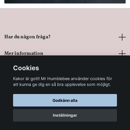
Har du någon fråga?
Mer information
Cookies
Sociala medier
Kakor är gott! Mr Humblebee använder cookies för
att kunna ge dig en så bra upplevelse som möjligt.
Godkänn alla
© 2026 Mr Humblebee - En magisk leksaksbutik
Inställningar