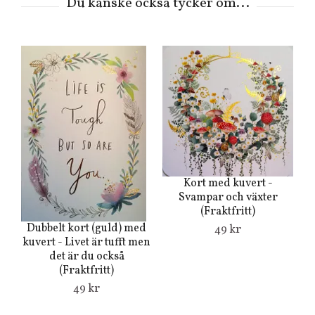
Kort med kuvert -
Svampar och växter
(Fraktfritt)
Dubbelt kort (guld) med
Du
49 kr
kuvert - Livet är tufft men
3
det är du också
(Fraktfritt)
49 kr