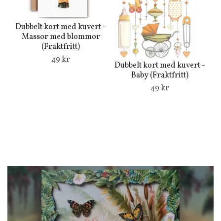
Dubbelt kort med kuvert -
Massor med blommor
(Fraktfritt)
49 kr
Dubbelt kort med kuvert -
Du
Baby (Fraktfritt)
49 kr