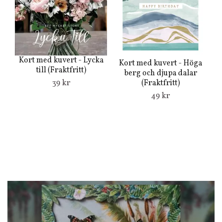
Kort med kuvert - Lycka
Kort med kuvert - Höga
till (Fraktfritt)
berg och djupa dalar
(Fraktfritt)
39 kr
Du
49 kr