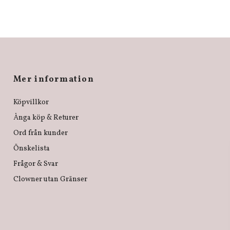
Mer information
Köpvillkor
Ånga köp & Returer
Ord från kunder
Önskelista
Frågor & Svar
Clowner utan Gränser