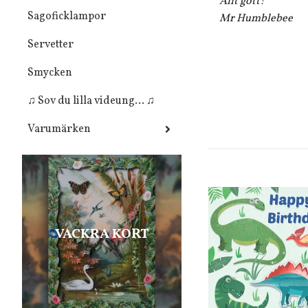
Allt gott!
Sagoficklampor
Mr Humblebee
Servetter
Smycken
♫ Sov du lilla videung... ♫
Varumärken
VACKRA KORT