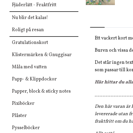
Fjäderlätt - Fraktfritt
Nu blir det kalas!
Roligt på resan
Ett vackert kort 
Gratulationskort
Buren och vissa de
Klistermärken & Gnuggisar
Det står ingen text
Måla med vatten
som passar till kor
Papp- & Klippdockor
Här hittar du all
Papper, block & sticky notes
______________
Pixiböcker
Den här varan är F
levererade utan fr
Plåster
fraktfritt om du h
Pysselböcker