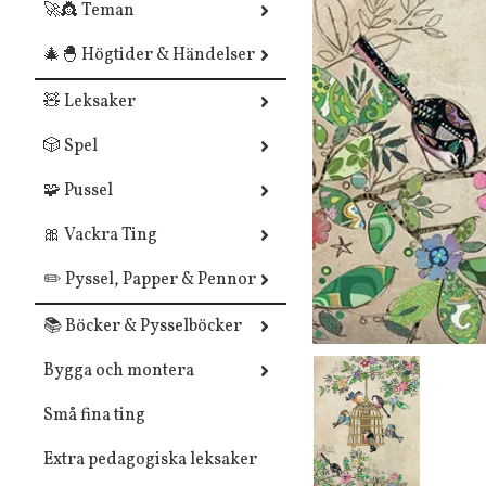
🚀👸 Teman
🎄🐣 Högtider & Händelser
🧸 Leksaker
🎲 Spel
🧩 Pussel
🎀 Vackra Ting
✏️ Pyssel, Papper & Pennor
📚 Böcker & Pysselböcker
Bygga och montera
Små fina ting
Extra pedagogiska leksaker