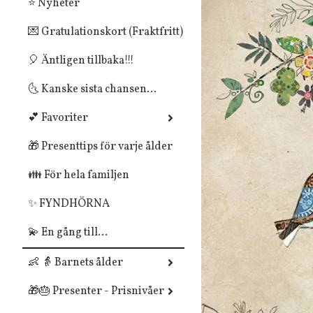
⭐ Nyheter
💌 Gratulationskort (Fraktfritt)
🎈 Äntligen tillbaka!!!
🌜 Kanske sista chansen...
💕 Favoriter
🎁 Presenttips för varje ålder
👪 För hela familjen
✨ FYNDHÖRNA
💫 En gång till...
👶 👵 Barnets ålder
🎁🎂 Presenter - Prisnivåer