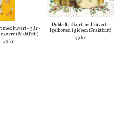
Dubbelt julkort med kuvert -
t med kuvert - 3 år -
Igelkotten i globen (Fraktfritt)
 ekorre (Fraktfritt)
59 kr
49 kr