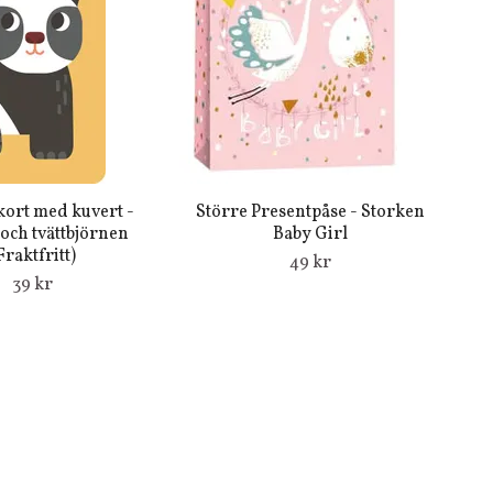
kort med kuvert -
Större Presentpåse - Storken
och tvättbjörnen
Baby Girl
Fraktfritt)
49 kr
39 kr