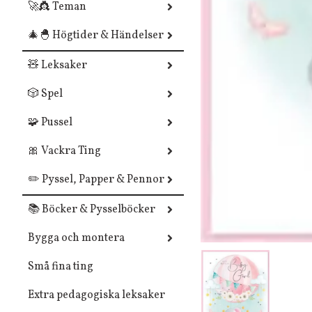
🚀👸 Teman
🎄🐣 Högtider & Händelser
🧸 Leksaker
🎲 Spel
🧩 Pussel
🎀 Vackra Ting
✏️ Pyssel, Papper & Pennor
📚 Böcker & Pysselböcker
Bygga och montera
Små fina ting
Extra pedagogiska leksaker