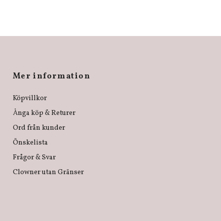
Mer information
Köpvillkor
Ånga köp & Returer
Ord från kunder
Önskelista
Frågor & Svar
Clowner utan Gränser