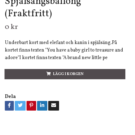
Spjälsängsballong
(Fraktfritt)
0 kr
Underbart kort med elefant och kanin i spjälsäng.På
kortet finns texten "You have a baby girl to treasure and
adore"I kortet finns texten "A brand new little pe
LÄGG I KORGEN
Dela