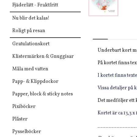
Fjäderlätt - Fraktfritt
Nu blir det kalas!
Roligt på resan
Gratulationskort
Underbart kort me
Klistermärken & Gnuggisar
På kortet finns te
Måla med vatten
I kortet finns text
Papp- & Klippdockor
Vissa detaljer på 
Papper, block & sticky notes
Det medföljer ett 
Pixiböcker
Kortet är ca 13,3 x
Plåster
______________
Pysselböcker