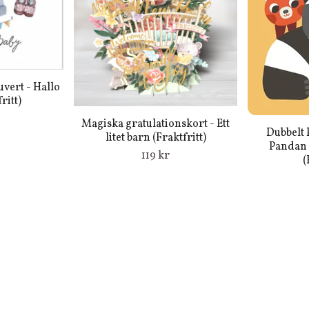
vert - Hallo
ritt)
Magiska gratulationskort - Ett
Dubbelt 
litet barn (Fraktfritt)
Pandan 
119 kr
(