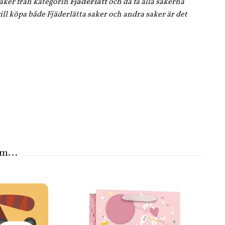
 saker från kategorin
Fjäderlätt
och då få alla sakerna
ll köpa både Fjäderlätta saker och andra saker är det