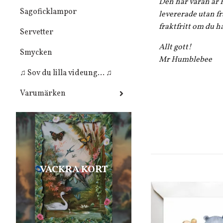
Den här varan är F
Sagoficklampor
levererade utan fr
fraktfritt om du h
Servetter
Allt gott!
Smycken
Mr Humblebee
♫ Sov du lilla videung... ♫
Varumärken
VACKRA KORT