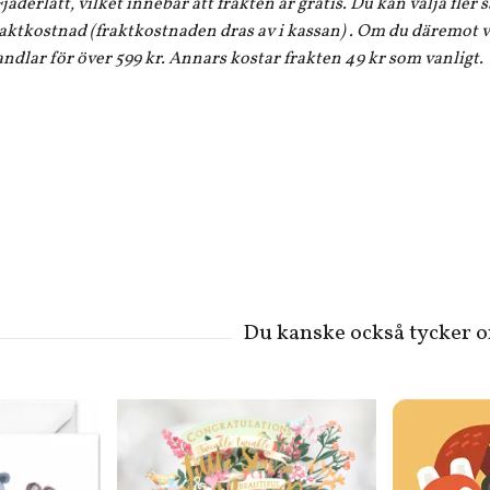
jäderlätt, vilket innebär att frakten är gratis. Du kan välja fler
aktkostnad (fraktkostnaden dras av i kassan) . Om du däremot vi
andlar för över 599 kr. Annars kostar frakten 49 kr som vanligt.