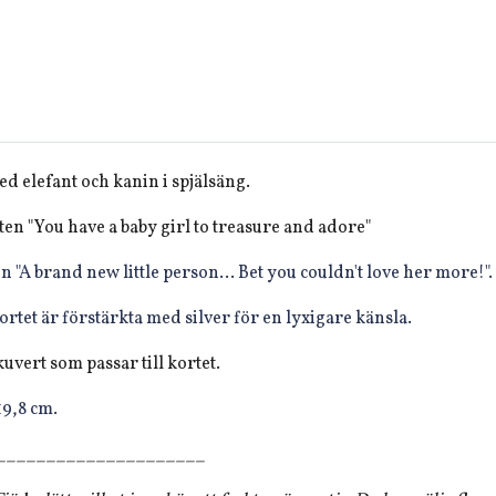
d elefant och kanin i spjälsäng.
xten "You have a baby girl to treasure and adore"
en "A brand new little person... Bet you couldn't love her more!".
kortet är förstärkta med silver för en lyxigare känsla.
kuvert som passar till kortet.
 19,8 cm.
_____________________