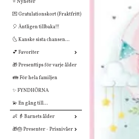
⭐ Nyheter
💌 Gratulationskort (Fraktfritt)
🎈 Äntligen tillbaka!!!
🌜 Kanske sista chansen...
💕 Favoriter
🎁 Presenttips för varje ålder
👪 För hela familjen
✨ FYNDHÖRNA
💫 En gång till...
👶 👵 Barnets ålder
🎁🎂 Presenter - Prisnivåer