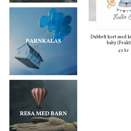
Dubbelt kort med ku
BARNKALAS
baby (Fraktf
49 kr
RESA MED BARN