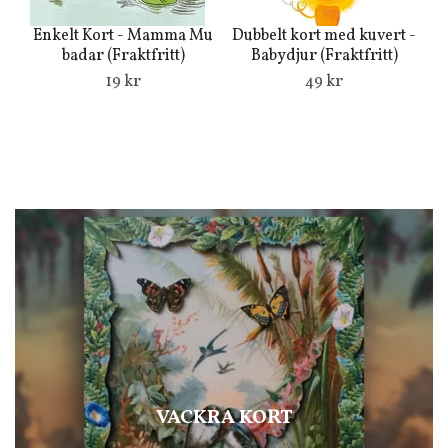
Enkelt Kort - Mamma Mu
Dubbelt kort med kuvert -
Du
badar (Fraktfritt)
Babydjur (Fraktfritt)
19 kr
49 kr
VACKRA KORT