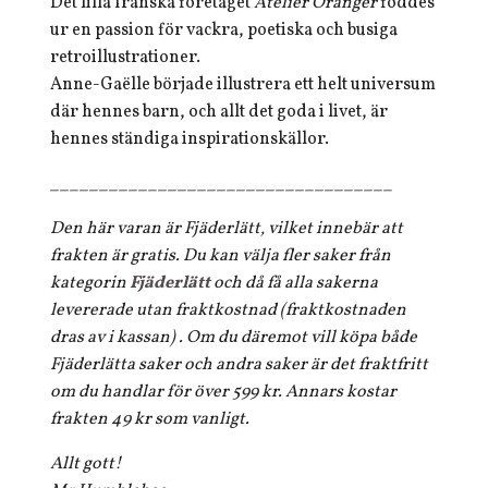
Det lilla franska företaget
Atelier Oranger
föddes
ur en passion för vackra, poetiska och busiga
retroillustrationer.
Anne-Gaëlle började illustrera ett helt universum
där hennes barn, och allt det goda i livet, är
hennes ständiga inspirationskällor.
___________________________________
Den här varan är Fjäderlätt, vilket innebär att
frakten är gratis. Du kan välja fler saker från
kategorin
Fjäderlätt
och då få alla sakerna
levererade utan fraktkostnad (fraktkostnaden
dras av i kassan) . Om du däremot vill köpa både
Fjäderlätta saker och andra saker är det fraktfritt
om du handlar för över 599 kr. Annars kostar
frakten 49 kr som vanligt.
Allt gott!