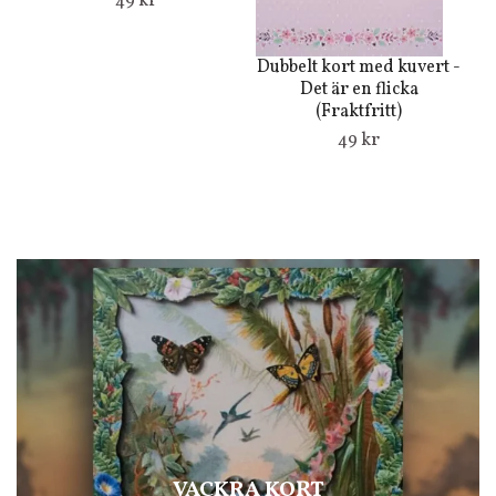
49 kr
Dubbelt kort med kuvert -
Du
Det är en flicka
(Fraktfritt)
49 kr
VACKRA KORT