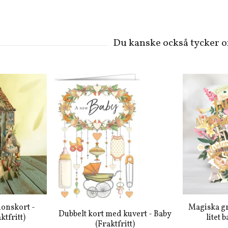
ionskort -
Magiska gr
Dubbelt kort med kuvert - Baby
ktfritt)
litet 
(Fraktfritt)