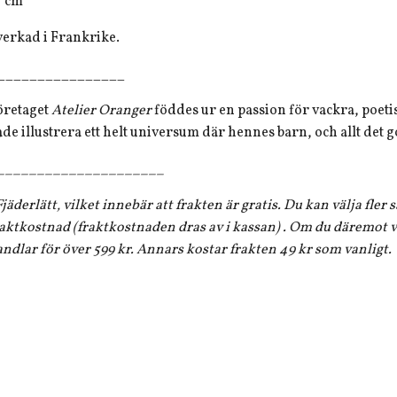
7
cm
verkad i Frankrike.
________________
företaget
Atelier Oranger
föddes ur en passion för vackra, poeti
e illustrera ett helt universum där hennes barn, och allt det go
_____________________
jäderlätt, vilket innebär att frakten är gratis. Du kan välja fler
aktkostnad (fraktkostnaden dras av i kassan) . Om du däremot vi
andlar för över 599 kr. Annars kostar frakten 49 kr som vanligt.