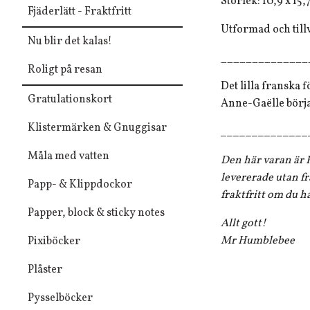
Storlek: 10,9 x 15,
Fjäderlätt - Fraktfritt
Utformad och till
Nu blir det kalas!
______________
Roligt på resan
Det lilla franska 
Gratulationskort
Anne-Gaëlle börjad
Klistermärken & Gnuggisar
______________
Måla med vatten
Den här varan är F
levererade utan fr
Papp- & Klippdockor
fraktfritt om du h
Papper, block & sticky notes
Allt gott!
Mr Humblebee
Pixiböcker
Plåster
Pysselböcker