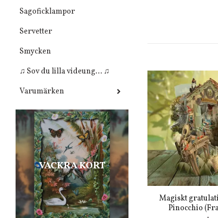
Sagoficklampor
Servetter
Smycken
♫ Sov du lilla videung... ♫
Varumärken
VACKRA KORT
Magiskt gratulat
Pinocchio (Fra