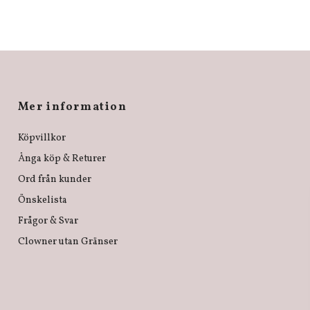
Mer information
Köpvillkor
Ånga köp & Returer
Ord från kunder
Önskelista
Frågor & Svar
Clowner utan Gränser