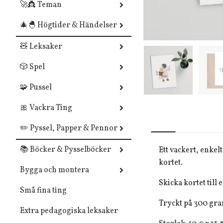
🚀👸 Teman
🎄🐣 Högtider & Händelser
🧸 Leksaker
🎲 Spel
🧩 Pussel
🎀 Vackra Ting
✏️ Pyssel, Papper & Pennor
📚 Böcker & Pysselböcker
Ett vackert, enkel
kortet.
Bygga och montera
Skicka kortet till 
Små fina ting
Tryckt på 300 gra
Extra pedagogiska leksaker