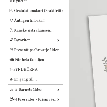
⭐ Nyheter
💌 Gratulationskort (Fraktfritt)
🎈 Äntligen tillbaka!!!
🌜 Kanske sista chansen...
💕 Favoriter
🎁 Presenttips för varje ålder
👪 För hela familjen
✨ FYNDHÖRNA
💫 En gång till...
👶 👵 Barnets ålder
🎁🎂 Presenter - Prisnivåer