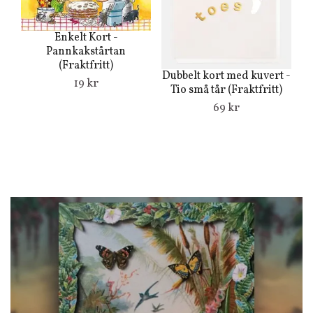
Enkelt Kort -
Pannkakstårtan
(Fraktfritt)
Dubbelt kort med kuvert -
Du
19 kr
Tio små tår (Fraktfritt)
69 kr