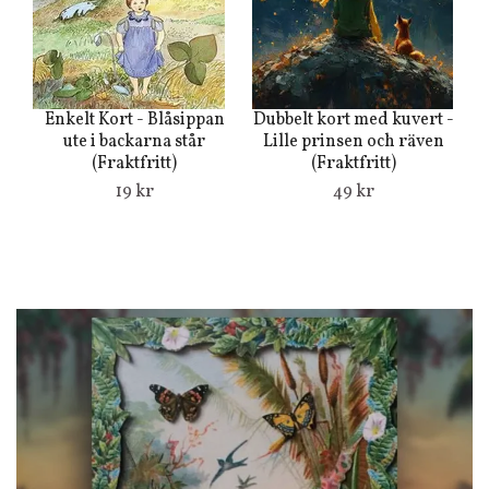
Du
Enkelt Kort - Blåsippan
Dubbelt kort med kuvert -
ute i backarna står
Lille prinsen och räven
(Fraktfritt)
(Fraktfritt)
19 kr
49 kr