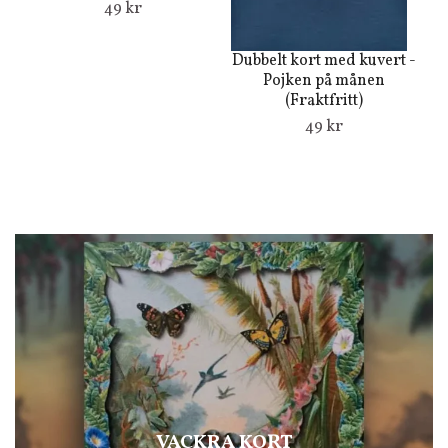
49 kr
Dubbelt kort med kuvert -
Du
Pojken på månen
(Fraktfritt)
49 kr
VACKRA KORT