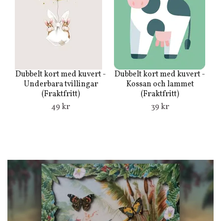
Dubbelt kort med kuvert -
Dubbelt kort med kuvert -
Du
Underbara tvillingar
Kossan och lammet
(Fraktfritt)
(Fraktfritt)
49 kr
39 kr