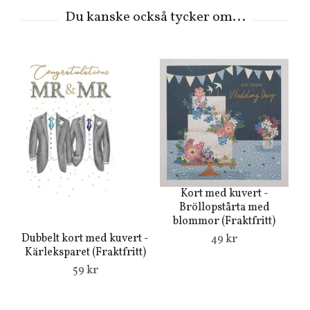
Kort med kuvert -
Bröllopstårta med
blommor (Fraktfritt)
Dubbelt kort med kuvert -
S
49 kr
Kärleksparet (Fraktfritt)
k
59 kr