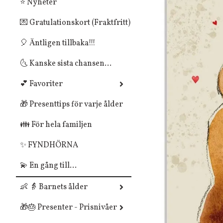
⭐ Nyheter
💌 Gratulationskort (Fraktfritt)
🎈 Äntligen tillbaka!!!
🌜 Kanske sista chansen...
💕 Favoriter
🎁 Presenttips för varje ålder
👪 För hela familjen
✨ FYNDHÖRNA
💫 En gång till...
👶 👵 Barnets ålder
🎁🎂 Presenter - Prisnivåer