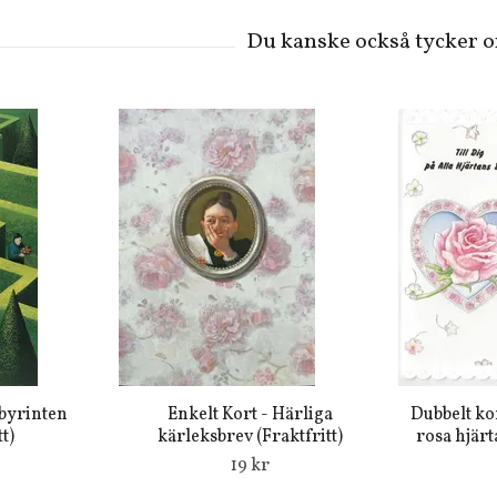
abyrinten
Enkelt Kort - Härliga
Dubbelt ko
t)
kärleksbrev (Fraktfritt)
rosa hjärt
19 kr