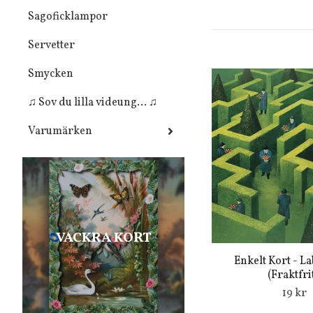
Sagoficklampor
Servetter
Smycken
♫ Sov du lilla videung... ♫
Varumärken
VACKRA KORT
Enkelt Kort - L
(Fraktfrit
19 kr