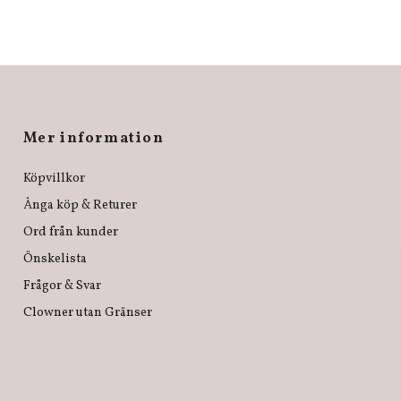
Mer information
Köpvillkor
Ånga köp & Returer
Ord från kunder
Önskelista
Frågor & Svar
Clowner utan Gränser