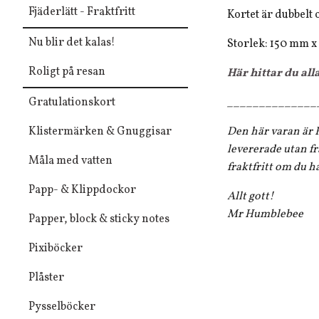
Fjäderlätt - Fraktfritt
Kortet är dubbelt 
Nu blir det kalas!
Storlek: 150 mm 
Roligt på resan
Här hittar du all
Gratulationskort
______________
Klistermärken & Gnuggisar
Den här varan är F
levererade utan fr
Måla med vatten
fraktfritt om du h
Papp- & Klippdockor
Allt gott!
Mr Humblebee
Papper, block & sticky notes
Pixiböcker
Plåster
Pysselböcker