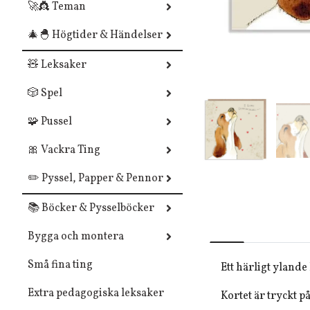
🚀👸 Teman
🎄🐣 Högtider & Händelser
🧸 Leksaker
🎲 Spel
🧩 Pussel
🎀 Vackra Ting
✏️ Pyssel, Papper & Pennor
📚 Böcker & Pysselböcker
Bygga och montera
Små fina ting
Ett härligt ylande
Extra pedagogiska leksaker
Kortet är tryckt p