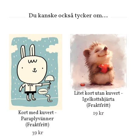
Litet kort utan kuvert -
Du
Igelkottshjärta
(Fraktfritt)
Kort med kuvert -
19 kr
Paraplyvänner
(Fraktfritt)
39 kr